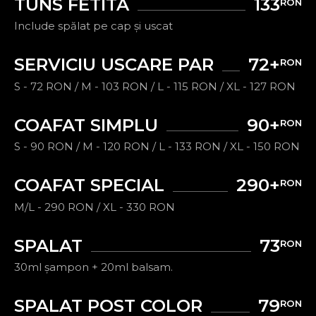
TUNS FETITA
133
RON
Include spălat pe cap și uscat
SERVICIU USCARE PAR
72+
RON
S - 72 RON / M - 103 RON / L - 115 RON / XL - 127 RON
COAFAT SIMPLU
90+
RON
S - 90 RON / M - 120 RON / L - 133 RON / XL - 150 RON
COAFAT SPECIAL
290+
RON
M/L - 290 RON / XL - 330 RON
SPALAT
73
RON
30ml șampon + 20ml balsam.
SPALAT POST COLOR
79
RON