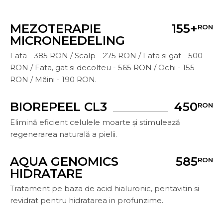
MEZOTERAPIE
155+
RON
MICRONEEDELING
Fata - 385 RON / Scalp - 275 RON / Fata si gat - 500
RON / Fata, gat si decolteu - 565 RON / Ochi - 155
RON / Mâini - 190 RON.
BIOREPEEL CL3
450
RON
Elimină eficient celulele moarte și stimulează
regenerarea naturală a pielii.
AQUA GENOMICS
585
RON
HIDRATARE
Tratament pe baza de acid hialuronic, pentavitin si
revidrat pentru hidratarea in profunzime.