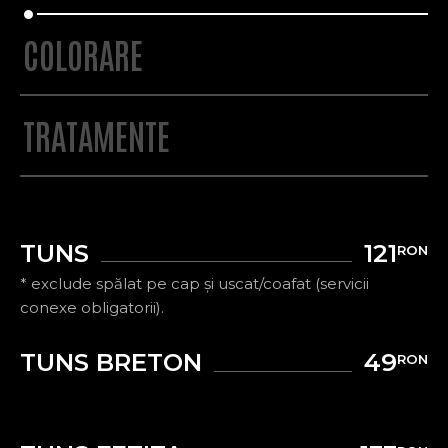
COLORARE
TRATAMENTE
TUNS
121
RON
* exclude spălat pe cap și uscat/coafat (servicii
conexe obligatorii).
TUNS BRETON
49
RON